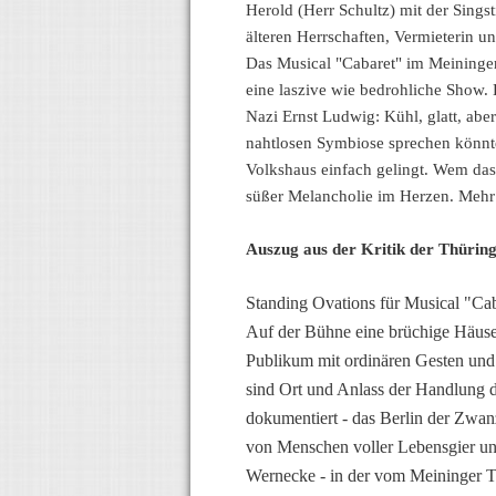
Herold (Herr Schultz) mit der Singst
älteren Herrschaften, Vermieterin 
Das Musical "Cabaret" im Meininger
eine laszive wie bedrohliche Show. D
Nazi Ernst Ludwig: Kühl, glatt, ab
nahtlosen Symbiose sprechen könnte
Volkshaus einfach gelingt. Wem das 
süßer Melancholie im Herzen. Mehr 
Auszug aus der Kritik der Thürin
Standing Ovations für Musical "Cab
Auf der Bühne eine brüchige Häuser
Publikum mit ordinären Gesten und 
sind Ort und Anlass der Handlung d
dokumentiert - das Berlin der Zwan
von Menschen voller Lebensgier und
Wernecke - in der vom Meininger Th