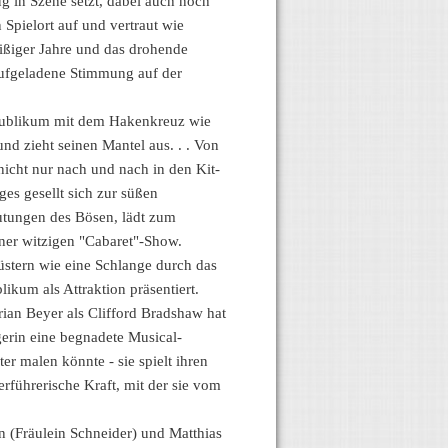
ug in Szene setzt, dabei auch noch
Spielort auf und vertraut wie
eißiger Jahre und das drohende
 aufgeladene Stimmung auf der
 Publikum mit dem Hakenkreuz wie
nd zieht seinen Mantel aus. . . Von
 nicht nur nach und nach in den Kit-
es gesellt sich zur süßen
eutungen des Bösen, lädt zum
iner witzigen "Cabaret"-Show.
üstern wie eine Schlange durch das
kum als Attraktion präsentiert.
ian Beyer als Clifford Bradshaw hat
gerin eine begnadete Musical-
r malen könnte - sie spielt ihren
führerische Kraft, mit der sie vom
n (Fräulein Schneider) und Matthias