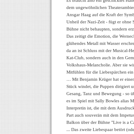
Es braucht also ein geschicktes Hän
dem ungewöhnlichen Theaterambiente
Ansgar Haag auf die Kraft der Symbo
Unheil der Nazi-Zeit - fügt er ohne
Bühne nicht behaupten, sondern erz
Das zeitigt die Emotion, die Werne
glühendes Metall mit Wasser erschre
da an ist Schluss mit der Musical-He
Kat-Club, sondern auch in den Gemü
Volkshaus-Melancholie. Aber sie wir
Mitfühlen für die Liebespärchen ei
… Mit Benjamin Krüger hat er einen
Stück windet, die Puppen dirigiert
Gesang, Tanz und Bewegung - so übe
es im Spiel mit Sally Bowles alias 
Interpretin ist, die mit dem Ausdru
Part auch souverän mit dem Impetus
Balkon über der Bühne "Live is a Ca
... Das zweite Liebespaar betört (o