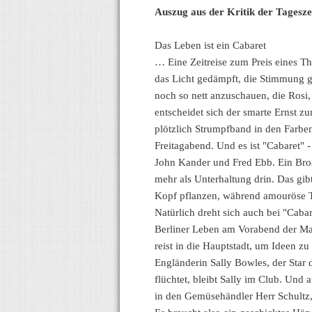
Auszug aus der Kritik der Tagesz
Das Leben ist ein Cabaret
… Eine Zeitreise zum Preis eines Th
das Licht gedämpft, die Stimmung gl
noch so nett anzuschauen, die Rosi,
entscheidet sich der smarte Ernst z
plötzlich Strumpfband in den Farben 
Freitagabend. Und es ist "Cabaret"
John Kander und Fred Ebb. Ein Broa
mehr als Unterhaltung drin. Das gib
Kopf pflanzen, während amouröse Te
Natürlich dreht sich auch bei "Caba
Berliner Leben am Vorabend der Mach
reist in die Hauptstadt, um Ideen 
Engländerin Sally Bowles, der Star
flüchtet, bleibt Sally im Club. Und 
in den Gemüsehändler Herr Schultz, s