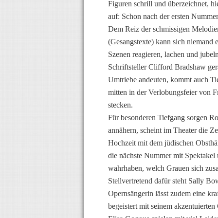
Figuren schrill und überzeichnet, h
auf: Schon nach der ersten Nummer 
Dem Reiz der schmissigen Melodien
(Gesangstexte) kann sich niemand ent
Szenen reagieren, lachen und jube
Schriftsteller Clifford Bradshaw ge
Umtriebe andeuten, kommt auch Tiefe
mitten in der Verlobungsfeier von F
stecken.
Für besonderen Tiefgang sorgen Ros
annähern, scheint im Theater die Ze
Hochzeit mit dem jüdischen Obsthä
die nächste Nummer mit Spektakel u
wahrhaben, welch Grauen sich zusam
Stellvertretend dafür steht Sally B
Opernsängerin lässt zudem eine kr
begeistert mit seinem akzentuierten