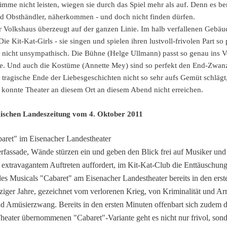
imme nicht leisten, wiegen sie durch das Spiel mehr als auf. Denn es ber
und Obsthändler, näherkommen - und doch nicht finden dürfen.
 Volkshaus überzeugt auf der ganzen Linie. Im halb verfallenen Gebä
ie Kit-Kat-Girls - sie singen und spielen ihren lustvoll-frivolen Part s
er nicht unsympathisch. Die Bühne (Helge Ullmann) passt so genau ins 
. Und auch die Kostüme (Annette Mey) sind so perfekt den End-Zwanzig
tragische Ende der Liebesgeschichten nicht so sehr aufs Gemüt schlägt,
konnte Theater an diesem Ort an diesem Abend nicht erreichen.
gischen Landeszeitung vom 4. Oktober 2011
aret" im Eisenacher Landestheater
fassade, Wände stürzen ein und geben den Blick frei auf Musiker und 
extravagantem Auftreten auffordert, im Kit-Kat-Club die Enttäuschun
es Musicals "Cabaret" am Eisenacher Landestheater bereits in den ers
ziger Jahre, gezeichnet vom verlorenen Krieg, von Kriminalität und Ar
 Amüsierzwang. Bereits in den ersten Minuten offenbart sich zudem d
eater übernommenen "Cabaret"-Variante geht es nicht nur frivol, sonde