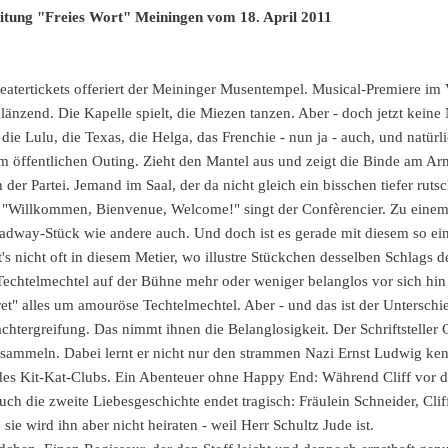
eitung "Freies Wort" Meiningen vom 18. April 2011
eatertickets offeriert der Meininger Musentempel. Musical-Premiere im V
änzend. Die Kapelle spielt, die Miezen tanzen. Aber - doch jetzt keine 
 die Lulu, die Texas, die Helga, das Frenchie - nun ja - auch, und nat
um öffentlichen Outing. Zieht den Mantel aus und zeigt die Binde am Arm
der Partei. Jemand im Saal, der da nicht gleich ein bisschen tiefer rutsch
 - "Willkommen, Bienvenue, Welcome!" singt der Confèrencier. Zu eine
dway-Stück wie andere auch. Und doch ist es gerade mit diesem so eine
t's nicht oft in diesem Metier, wo illustre Stückchen desselben Schla
chtelmechtel auf der Bühne mehr oder weniger belanglos vor sich hin 
ret" alles um amouröse Techtelmechtel. Aber - und das ist der Untersch
tergreifung. Das nimmt ihnen die Belanglosigkeit. Der Schriftsteller 
zu sammeln. Dabei lernt er nicht nur den strammen Nazi Ernst Ludwig k
 des Kit-Kat-Clubs. Ein Abenteuer ohne Happy End: Während Cliff vor
auch die zweite Liebesgeschichte endet tragisch: Fräulein Schneider, Clif
ie wird ihn aber nicht heiraten - weil Herr Schultz Jude ist.