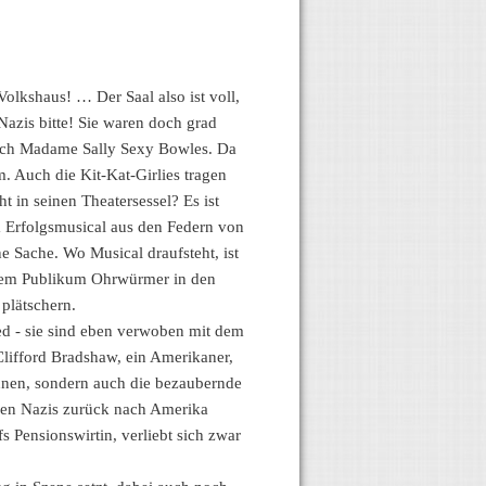
olkshaus! … Der Saal also ist voll,
Nazis bitte! Sie waren doch grad
ürlich Madame Sally Sexy Bowles. Da
. Auch die Kit-Kat-Girlies tragen
t in seinen Theatersessel? Es ist
m Erfolgsmusical aus den Federn von
 Sache. Wo Musical draufsteht, ist
gs dem Publikum Ohrwürmer in den
plätschern.
ied - sie sind eben verwoben mit dem
Clifford Bradshaw, ein Amerikaner,
ennen, sondern auch die bezaubernde
 den Nazis zurück nach Amerika
fs Pensionswirtin, verliebt sich zwar