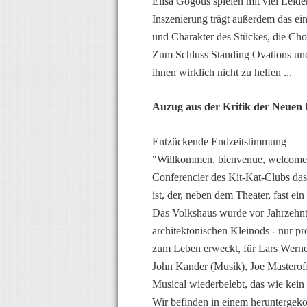
Elisa Gogous spielen mit viel Leid
Inszenierung trägt außerdem das e
und Charakter des Stückes, die Cho
Zum Schluss Standing Ovations und
ihnen wirklich nicht zu helfen ...
Auzug aus der Kritik der Neuen 
Entzückende Endzeitstimmung
"Willkommen, bienvenue, welcome!",
Conferencier des Kit-Kat-Clubs da
ist, der, neben dem Theater, fast ei
Das Volkshaus wurde vor Jahrzehnten
architektonischen Kleinods - nur pr
zum Leben erweckt, für Lars Wernec
John Kander (Musik), Joe Masteroff
Musical wiederbelebt, das wie kein
Wir befinden in einem heruntergek