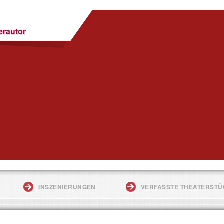
erautor
INSZENIERUNGEN
VERFASSTE THEATERST