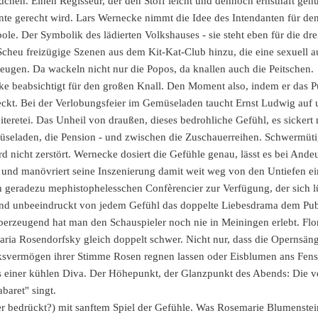
dchen. Einen Regisseur, der den Stoff leicht und dennoch ernsthaft gen
 gerecht wird. Lars Wernecke nimmt die Idee des Intendanten für den 
le. Der Symbolik des lädierten Volkshauses - sie steht eben für die dr
 Scheu freizügige Szenen aus dem Kit-Kat-Club hinzu, die eine sexuell
eugen. Da wackeln nicht nur die Popos, da knallen auch die Peitschen.
cke beabsichtigt für den großen Knall. Den Moment also, indem er das
ckt. Bei der Verlobungsfeier im Gemüseladen taucht Ernst Ludwig auf u
iteretei. Das Unheil von draußen, dieses bedrohliche Gefühl, es sickert
seladen, die Pension - und zwischen die Zuschauerreihen. Schwermütig
d nicht zerstört. Wernecke dosiert die Gefühle genau, lässt es bei And
n und manövriert seine Inszenierung damit weit weg von den Untiefen e
 geradezu mephistophelesschen Confèrencier zur Verfügung, der sich l
 und unbeeindruckt von jedem Gefühl das doppelte Liebesdrama dem Publi
rzeugend hat man den Schauspieler noch nie in Meiningen erlebt. Flor
Maria Rosendorfsky gleich doppelt schwer. Nicht nur, dass die Opernsän
cksvermögen ihrer Stimme Rosen regnen lassen oder Eisblumen ans Fenste
 einer kühlen Diva. Der Höhepunkt, der Glanzpunkt des Abends: Die ver
baret" singt.
der bedrückt?) mit sanftem Spiel der Gefühle. Was Rosemarie Blumenstei