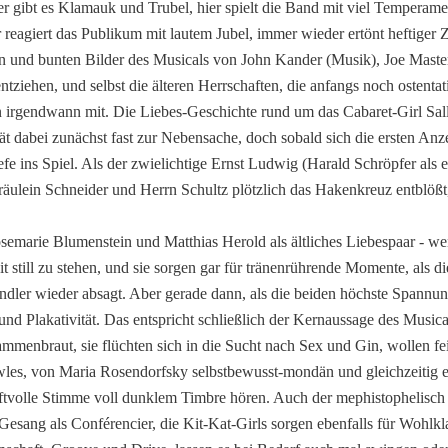
ier gibt es Klamauk und Trubel, hier spielt die Band mit viel Tempera
reagiert das Publikum mit lautem Jubel, immer wieder ertönt heftiger
 und bunten Bilder des Musicals von John Kander (Musik), Joe Maste
ziehen, und selbst die älteren Herrschaften, die anfangs noch ostentati
ln irgendwann mit. Die Liebes-Geschichte rund um das Cabaret-Girl Sa
rät dabei zunächst fast zur Nebensache, doch sobald sich die ersten Anze
 ins Spiel. Als der zwielichtige Ernst Ludwig (Harald Schröpfer als e
räulein Schneider und Herrn Schultz plötzlich das Hakenkreuz entblößt
emarie Blumenstein und Matthias Herold als ältliches Liebespaar - we
it still zu stehen, und sie sorgen gar für tränenrührende Momente, als 
ndler wieder absagt. Aber gerade dann, als die beiden höchste Spann
nd Plakativität. Das entspricht schließlich der Kernaussage des Music
menbraut, sie flüchten sich in die Sucht nach Sex und Gin, wollen fei
owles, von Maria Rosendorfsky selbstbewusst-mondän und gleichzeitig e
aftvolle Stimme voll dunklem Timbre hören. Auch der mephistophelisch
 Gesang als Conférencier, die Kit-Kat-Girls sorgen ebenfalls für Wohlkl