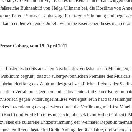
enschaft, Groove und Drive, lassen es bei Bedarf auch mal swingen od
infallsreiche Bühnenbild von Helge Ullmann bei, die Kostüme von Anne
reografie von Simas Casinha sorgt für lüsterne Stimmung und begeister
 kaum enden wollender Jubel - wenn die Eisenacher dieses massenkomp
Presse Coburg vom 19. April 2011
 flüstert es bereits aus allen Nischen des Volkshauses in Meiningen, 
s Publikum begrüßt, das zur außergewöhnlichen Premiere des Musicals 
n Jahrhundert lang das Zentrum des gesellschaftlichen Lebens der Stadt 
 dem Verfall preisgegeben und ist bis heute - trotz einer Bürgerinitiat
ovisorisch gegen Witterungseinflüsse versiegelt. Nun hat das Meininger
kes Inszenierung des spätestens durch die Verfilmung mit Liza Minel
 (Buch) und Fred Ebb (Gesangstexte, übersetzt von Robert Gilbert). M
 zweites die kulturelle Endzeitstimmung der Weimarer Republik thematis
ommenen Revuetheater im Berlin Anfang der 30er Jahre, und sehen ein