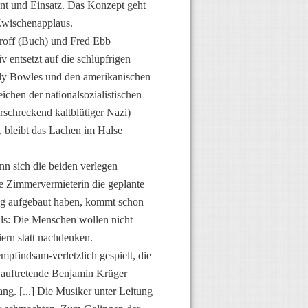
ment und Einsatz. Das Konzept geht
 Zwischenapplaus.
roff (Buch) und Fred Ebb
v entsetzt auf die schlüpfrigen
lly Bowles und den amerikanischen
ichen der nationalsozialistischen
rschreckend kaltblütiger Nazi)
, bleibt das Lachen im Halse
nn sich die beiden verlegen
die Zimmervermieterin die geplante
ung aufgebaut haben, kommt schon
als: Die Menschen wollen nicht
ern statt nachdenken.
mpfindsam-verletzlich gespielt, die
 auftretende Benjamin Krüger
ang. [...] Die Musiker unter Leitung