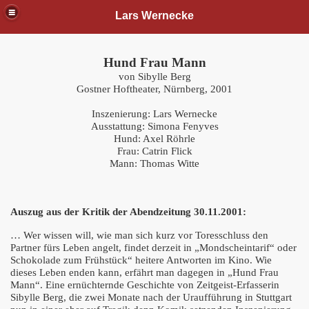
Lars Wernecke
Hund Frau Mann
von Sibylle Berg
Gostner Hoftheater, Nürnberg, 2001
Inszenierung:
Lars Wernecke
Ausstattung:
Simona Fenyves
Hund: Axel Röhrle
Frau: Catrin Flick
 Moriarty
Mann: Thomas Witte
Auszug aus der Kritik der Abendzeitung 30.11.2001:
… Wer wissen will, wie man sich kurz vor Toresschluss den
Partner fürs Leben angelt, findet derzeit in „Mondscheintarif“ oder
sart
Schokolade zum Frühstück“ heitere Antworten im Kino. Wie
dieses Leben enden kann, erfährt man dagegen in „Hund Frau
Mann“. Eine ernüchternde Geschichte von Zeitgeist-Erfasserin
Sibylle Berg, die zwei Monate nach der Uraufführung in Stuttgart