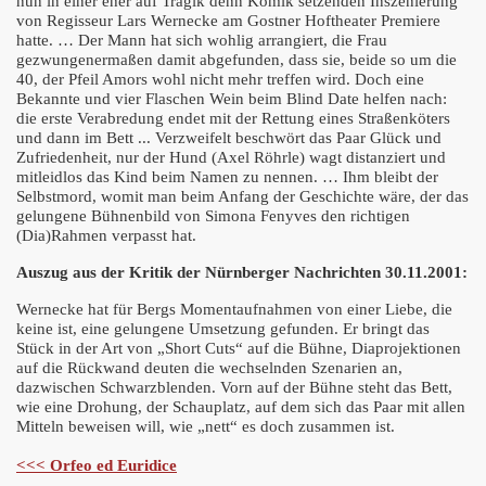
nun in einer eher auf Tragik denn Komik setzenden Inszenierung
von Regisseur
Lars Wernecke
am Gostner Hoftheater Premiere
hatte. … Der Mann hat sich wohlig arrangiert, die Frau
gezwungenermaßen damit abgefunden, dass sie, beide so um die
40, der Pfeil Amors wohl nicht mehr treffen wird. Doch eine
heiß
Bekannte und vier Flaschen Wein beim Blind Date helfen nach:
die erste Verabredung endet mit der Rettung eines Straßenköters
und dann im Bett ... Verzweifelt beschwört das Paar Glück und
Zufriedenheit, nur der Hund (Axel Röhrle) wagt distanziert und
mitleidlos das Kind beim Namen zu nennen. … Ihm bleibt der
Selbstmord, womit man beim Anfang der Geschichte wäre, der das
gelungene Bühnenbild von
Simona Fenyves
den richtigen
(Dia)Rahmen verpasst hat.
Auszug aus der Kritik der Nürnberger Nachrichten 30.11.2001:
Wernecke hat für Bergs Momentaufnahmen von einer Liebe, die
keine ist, eine gelungene Umsetzung gefunden. Er bringt das
Stück in der Art von „Short Cuts“ auf die Bühne, Diaprojektionen
eg
auf die Rückwand deuten die wechselnden Szenarien an,
dazwischen Schwarzblenden. Vorn auf der Bühne steht das Bett,
wie eine Drohung, der Schauplatz, auf dem sich das Paar mit allen
Mitteln beweisen will, wie „nett“ es doch zusammen ist.
<<< Orfeo ed Euridice